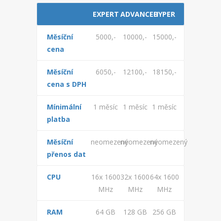
PHPFBADMIN
EXPERT
ADVANCED
HYPER
ADMINER
Měsíční
5000,-
10000,-
15000,-
FORUM
cena
MONITORING
Měsíční
6050,-
12100,-
18150,-
cena s DPH
FAQ
Mínimální
1 měsíc
1 měsíc
1 měsíc
ADMINISTRACE
platba
INFORMACE
Měsíční
neomezený
neomezený
neomezený
přenos dat
KONTAKTY
CPU
16x 1600
32x 1600
64x 1600
NÁPOVĚDA
MHz
MHz
MHz
NOVINKY
RAM
64 GB
128 GB
256 GB