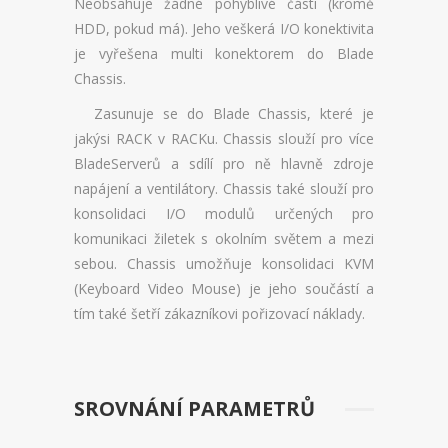
Neobsahuje žádné pohyblivé části (kromě
CENÍK DOMÉN
HDD, pokud má). Jeho veškerá I/O konektivita
AKCE DOMÉN
je vyřešena multi konektorem do Blade
Chassis.
NOVÉ DOMÉNY
Zasunuje se do Blade Chassis, které je
jakýsi RACK v RACKu. Chassis slouží pro více
ZMĚNY DOMÉN
BladeServerů a sdílí pro ně hlavně zdroje
NÁSTROJE
napájení a ventilátory. Chassis také slouží pro
konsolidaci I/O modulů určených pro
WEBMAIL
komunikaci žiletek s okolním světem a mezi
sebou. Chassis umožňuje konsolidaci KVM
WEBFTP
(Keyboard Video Mouse) je jeho součástí a
tím také šetří zákazníkovi pořizovací náklady.
STATISTIKY
PHPMYADMIN
SROVNÁNÍ PARAMETRŮ
PHPPGADMIN