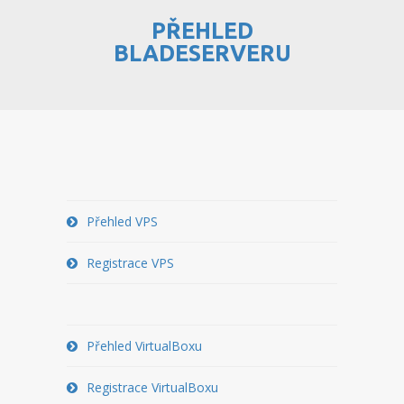
PŘEHLED
PŘEHLED WEBHOSTINGU
BLADESERVERU
REGISTRACE WEBHOSTINGU
PŘEVOD NA PLACENÝ
WEBHOSTING
PŘEHLED RESELLERHOSTINGU
REGISTRACE RESELLHOSTINGU
Přehled VPS
PŘEHLED MULTIHOSTINGU
Registrace VPS
REGISTRACE MULTIHOSTINGU
PŘEHLED SSD WEBHOSTINGU
Přehled VirtualBoxu
REGISTRACE SSD WEBHOSTINGU
Registrace VirtualBoxu