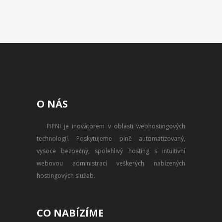
O NÁS
PIPNI je inovátorem v oblasti webhostingových
technologií. Poskytujeme plně automatizovaný,
vysoce bezpečný, spolehlivý hosting s intuitivní
webovou administrací veškerých nabízených
hostingových služeb.
CO NABÍZÍME