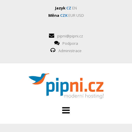
Jazyk
CZ
EN
Měna
CZK
EUR
USD
pipni@pipni.cz
Podpora
Administrace
HOSTING