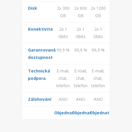
ODSTÁVKY A VÝPADKY
Disk
2x 300
2x 600
2x 1200
GB
GB
GB
TECHNOLOGIE
Konektivita
2x 1
2x 1
2x 1
PROVIZE A SLEVY
Gbits
Gbits
Gbits
PROBÍHAJÍCÍ AKCE
Garantovaná
99,9 %
99,9 %
99,9 %
PROPAGACE
dostupnost
REFERENCE
Technická
E-mail,
E-mail,
E-mail,
podpora
chat,
chat,
chat,
VŠEOBECNÉ PODMÍNKY
telefon
telefon
telefon
OCHRANA OSOBNÍCH ÚDAJŮ
Zálohování
ANO
ANO
ANO
Objednat
Objednat
Objednat