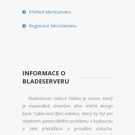
REGISTRACE BLADESERVERU
Přehled MicroServeru
PŘEHLED MICROSERVERU
Registrace MicroServeru
REGISTRACE MICROSERVERU
PŘEHLED SSD VPS
REGISTRACE SSD VPS
PŘEHLED SSD VIRTUALBOXU
INFORMACE O
BLADESERVERU
REGISTRACE SSD VIRTUALBOXU
DOMÉNY
BladeServer nebo-li žiletka je server, který
je maximálně zmenšen. Jeho vnitřní design
OVĚŘENÍ DOMÉNY
bývá “cable-less”(bez kabelu), který by byl jen
objektem potenciálního problému v budoucnu
REGISTRACE DOMÉNY
a také překážkou v proudění vzduchu.