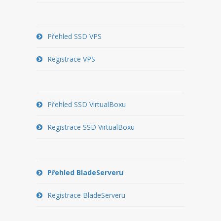
PŘEVOD NA PLACENÝ SSD
WEBHOSTING
Přehled SSD VPS
PŘEHLED SSD MULTIHOSTINGU
Registrace VPS
REGISTRACE SSD MULTIHOSTINGU
SERVERY
Přehled SSD VirtualBoxu
PŘEHLED VPS
Registrace SSD VirtualBoxu
REGISTRACE VPS
PŘEHLED VIRTUALBOXU
Přehled BladeServeru
REGISTRACE VIRTUALBOXU
Registrace BladeServeru
PŘEHLED BLADESERVERU