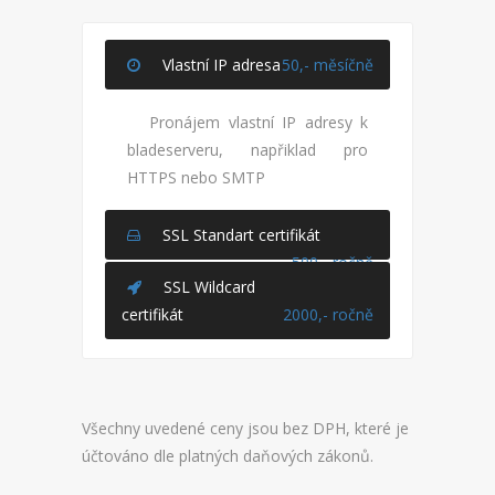
Vlastní IP adresa
50,- měsíčně
Pronájem vlastní IP adresy k
bladeserveru, napřiklad pro
HTTPS nebo SMTP
SSL Standart certifikát
500,- ročně
SSL Wildcard
certifikát
2000,- ročně
Všechny uvedené ceny jsou bez DPH, které je
účtováno dle platných daňových zákonů.