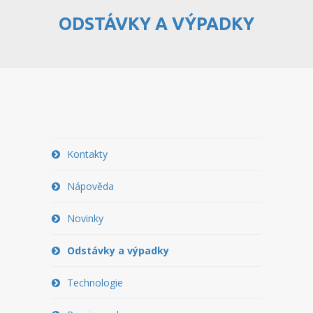
ODSTÁVKY A VÝPADKY
PŘEHLED WEBHOSTINGU
REGISTRACE WEBHOSTINGU
PŘEVOD NA PLACENÝ
WEBHOSTING
PŘEHLED RESELLERHOSTINGU
Kontakty
REGISTRACE RESELLHOSTINGU
Nápověda
PŘEHLED MULTIHOSTINGU
Novinky
REGISTRACE MULTIHOSTINGU
Odstávky a výpadky
PŘEHLED SSD WEBHOSTINGU
Technologie
REGISTRACE SSD WEBHOSTINGU