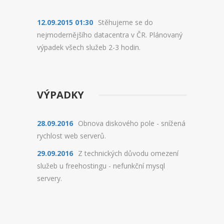
REGISTRACE BLADESERVERU
12.09.2015 01:30
Stěhujeme se do
PŘEHLED MICROSERVERU
nejmodernějšího datacentra v ČR. Plánovaný
REGISTRACE MICROSERVERU
výpadek všech služeb 2-3 hodin.
PŘEHLED SSD VPS
REGISTRACE SSD VPS
VÝPADKY
PŘEHLED SSD VIRTUALBOXU
28.09.2016
Obnova diskového pole - snížená
rychlost web serverů.
REGISTRACE SSD VIRTUALBOXU
29.09.2016
Z technických důvodu omezení
DOMÉNY
služeb u freehostingu - nefunkční mysql
servery.
OVĚŘENÍ DOMÉNY
REGISTRACE DOMÉNY