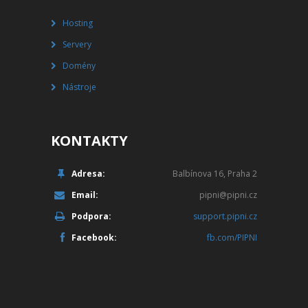
PHPFBADMIN
Hosting
ADMINER
Servery
Domény
FORUM
Nástroje
MONITORING
FAQ
KONTAKTY
ADMINISTRACE
Adresa:
Balbínova 16, Praha 2
INFORMACE
Email:
pipni@pipni.cz
Podpora:
support.pipni.cz
KONTAKTY
Facebook:
fb.com/PIPNI
NÁPOVĚDA
NOVINKY