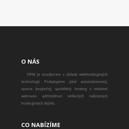
CENÍK DOMÉN
AKCE DOMÉN
NOVÉ DOMÉNY
ZMĚNY DOMÉN
NÁSTROJE
O NÁS
WEBMAIL
PIPNI je inovátorem v oblasti webhostingových
WEBFTP
technologií. Poskytujeme plně automatizovaný,
vysoce bezpečný, spolehlivý hosting s intuitivní
STATISTIKY
webovou administrací veškerých nabízených
hostingových služeb.
PHPMYADMIN
PHPPGADMIN
CO NABÍZÍME