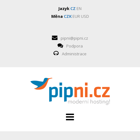
Jazyk
CZ
EN
Měna
CZK
EUR
USD
pipni@pipni.cz
Podpora
Administrace
HOSTING