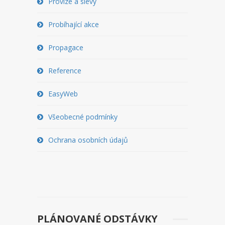
Provize a slevy
PŘEVOD NA PLACENÝ SSD
WEBHOSTING
Probíhající akce
PŘEHLED SSD MULTIHOSTINGU
Propagace
REGISTRACE SSD MULTIHOSTINGU
Reference
SERVERY
EasyWeb
PŘEHLED VPS
Všeobecné podmínky
REGISTRACE VPS
Ochrana osobních údajů
PŘEHLED VIRTUALBOXU
REGISTRACE VIRTUALBOXU
PŘEHLED BLADESERVERU
PLÁNOVANÉ ODSTÁVKY