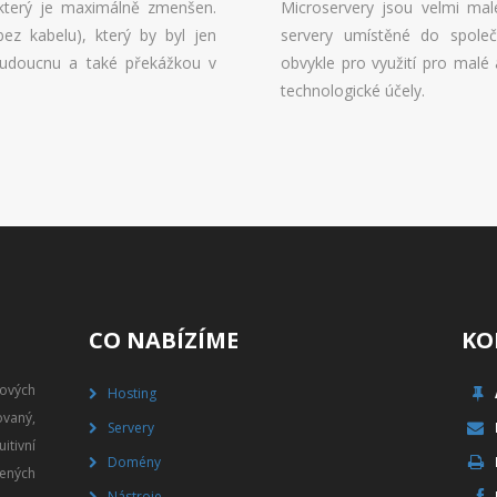
, který je maximálně zmenšen.
Microservery jsou velmi mal
bez kabelu), který by byl jen
servery umístěné do společ
budoucnu a také překážkou v
obvykle pro využití pro malé
technologické účely.
CO NABÍZÍME
KO
gových
Hosting
vaný,
Servery
itivní
Domény
ených
Nástroje