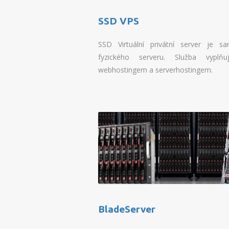
SSD VPS
SSD Virtuální privátní server je s
fyzického serveru. Služba vypl
webhostingem a serverhostingem.
BladeServer