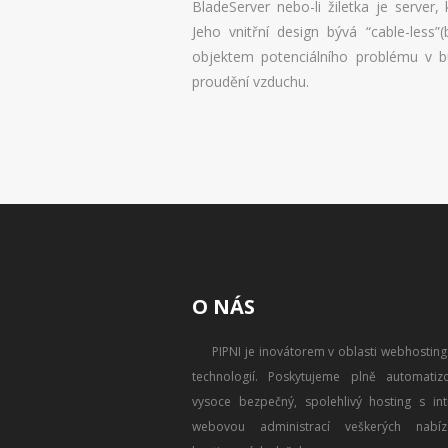
BladeServer nebo-li žiletka je server
Jeho vnitřní design bývá “cable-less”(
objektem potenciálního problému v 
proudění vzduchu.
O NÁS
PIPNI je inovátorem v oblasti webhostin
technologií. Poskytujeme plně automatizo
vysoce bezpečný, spolehlivý hosting s intu
webovou administrací veškerých nabíz