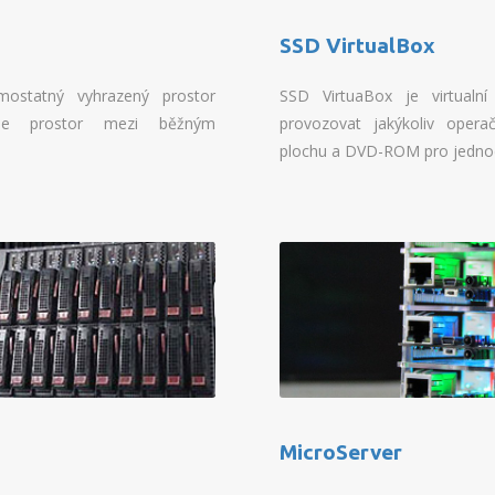
SSD VirtualBox
amostatný vyhrazený prostor
SSD VirtuaBox je virtualn
ňuje prostor mezi běžným
provozovat jakýkoliv opera
plochu a DVD-ROM pro jednod
MicroServer