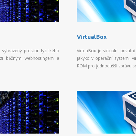
VirtualBox
ý vyhrazený prostor fyzického
VirtuaBox je virtualní priva
mezi běžným webhostingem a
jakýkoliv operační system. 
ROM pro jednodušší správu se