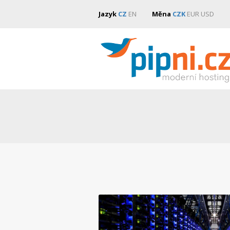
Jazyk
CZ
EN
Měna
CZK
EUR
USD