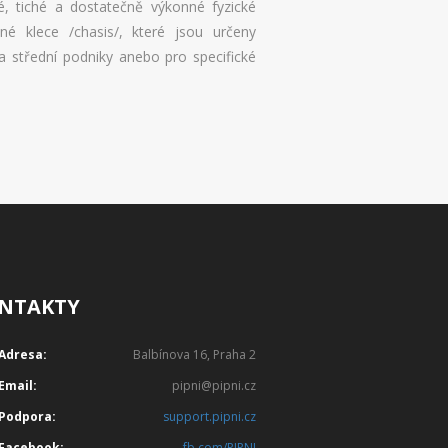
é, tiché a dostatečně výkonné fyzické
né klece /chasis/, které jsou určeny
 a střední podniky anebo pro specifické
NTAKTY
Adresa:
Balbínova 16, Praha 2
Email:
pipni@pipni.cz
Podpora:
support.pipni.cz
Facebook:
fb.com/PIPNI