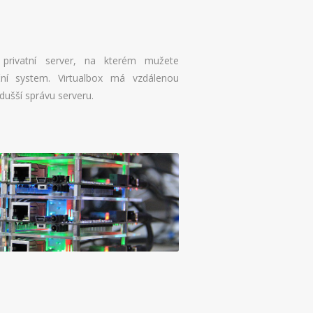
í privatní server, na kterém mužete
ční system. Virtualbox má vzdálenou
ušší správu serveru.