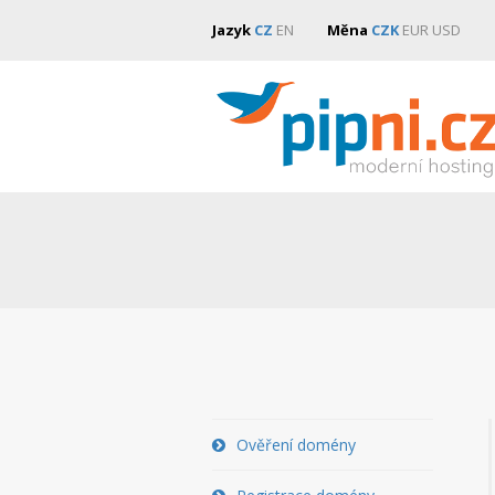
Jazyk
CZ
EN
Měna
CZK
EUR
USD
Ověření domény