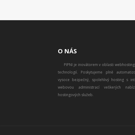
O NÁS
PIPNI je inovátorem v oblasti webhostin
technologií. Poskytujeme plně automatizo
vysoce bezpečný, spolehlivý hosting s intu
webovou administrací veškerých nabíz
hostingových služeb.