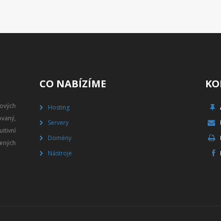
CO NABÍZÍME
KO
gových
Hosting
vaný,
Servery
itivní
Domény
ených
Nástroje