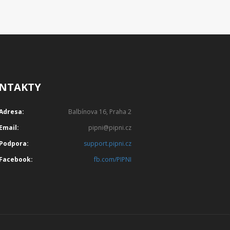
NTAKTY
Adresa:
Balbínova 16, Praha 2
Email:
pipni@pipni.cz
Podpora:
support.pipni.cz
Facebook:
fb.com/PIPNI