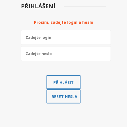
PŘIHLÁŠENÍ
ADMINER
Prosím, zadejte login a heslo
FORUM
MONITORING
FAQ
INFORMACE
KONTAKTY
NÁPOVĚDA
NOVINKY
ODSTÁVKY A VÝPADKY
TECHNOLOGIE