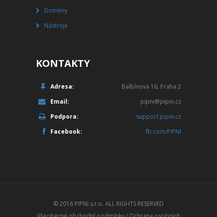
Domény
Nástroje
KONTAKTY
Adresa:
Balbínova 16, Praha 2
Email:
pipni@pipni.cz
Podpora:
support.pipni.cz
Facebook:
fb.com/PIPNI
© 2016
PIPNI s.r.o.
ALL RIGHTS RESERVED
Všeobecné obchodní podmínky
/
Ochrana osobních