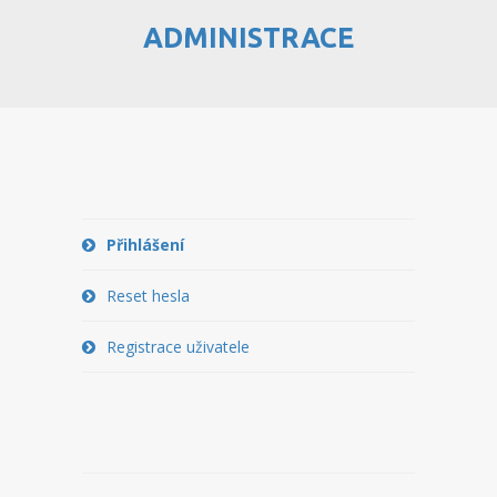
ADMINISTRACE
PŘIHLÁŠENÍ
RESET HESLA
REGISTRACE UŽIVATELE
NÁSTROJE
WEBMAIL
Přihlášení
WEBFTP
Reset hesla
STATISTIKY
Registrace uživatele
PHPMYADMIN
PHPPGADMIN
PHPFBADMIN