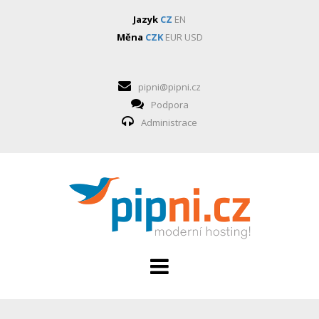
Jazyk
CZ
EN
Měna
CZK
EUR
USD
pipni@pipni.cz
Podpora
Administrace
ADMINISTRACE