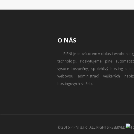
O NÁS
PIPNI je inovátorem v oblasti webhostin
technologií. Poskytujeme plně automatizo
vysoce bezpečný, spolehlivý hosting s intu
webovou administrací veškerých nabíz
hostingových služeb.
© 2016
PIPNI s.r.o.
ALL RIGHTS RESERVED