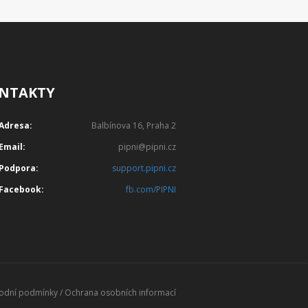
NTAKTY
Adresa:
Balbínova 16, Praha 2
Email:
pipni@pipni.cz
Podpora:
support.pipni.cz
Facebook:
fb.com/PIPNI
odní podmínky
/
Ochrana osobních informací