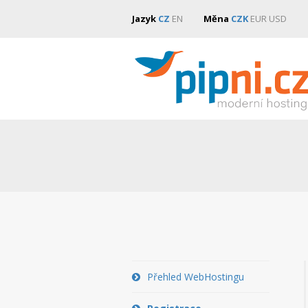
Jazyk
CZ
EN
Měna
CZK
EUR
USD
Přehled WebHostingu