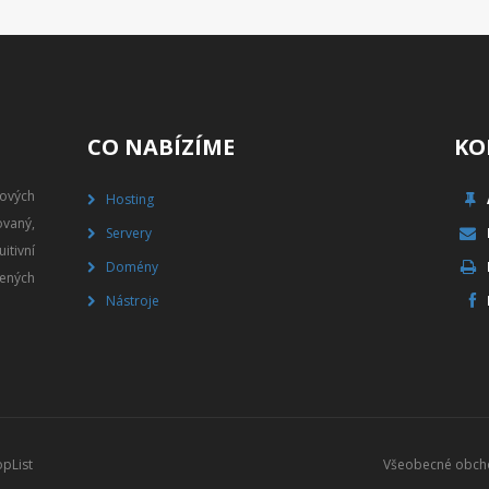
CO NABÍZÍME
KO
gových
Hosting
vaný,
Servery
itivní
Domény
ených
Nástroje
Všeobecné obch