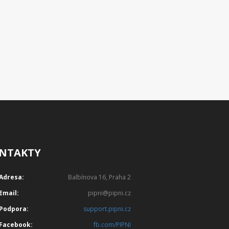
NTAKTY
Adresa:
Balbínova 16, Praha 2
Email:
pipni@pipni.cz
Podpora:
support.pipni.cz
Facebook:
fb.com/PIPNI