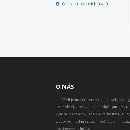
Ochrana osobních údajů
O NÁS
PIPNI je inovátorem v oblasti webhostin
technologií. Poskytujeme plně automatizo
vysoce bezpečný, spolehlivý hosting s intu
webovou administrací veškerých nabíz
hostingových služeb.