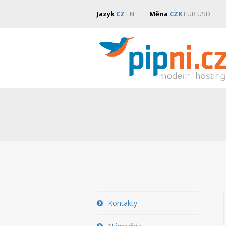
Jazyk
CZ
EN
Měna
CZK
EUR
USD
Kontakty