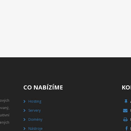
CO NABÍZÍME
KO
gových
Hosting
vaný,
Servery
itivní
Domény
ených
Nástroje