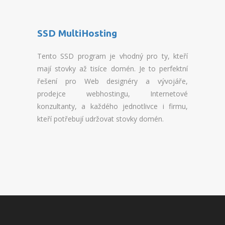
PHPFBADMIN
ADMINER
SSD MultiHosting
FORUM
Tento SSD program je vhodný pro ty, kteří
mají stovky až tisíce domén. Je to perfektní
MONITORING
řešení pro Web designéry a vývojáře,
prodejce webhostingu, Internetové
FAQ
konzultanty, a každého jednotlivce i firmu,
ADMINISTRACE
kteří potřebují udržovat stovky domén.
INFORMACE
KONTAKTY
NÁPOVĚDA
NOVINKY