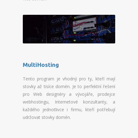
REGISTRACE BLADESERVERU
PŘEHLED MICROSERVERU
REGISTRACE MICROSERVERU
PŘEHLED SSD VPS
REGISTRACE SSD VPS
MultiHosting
PŘEHLED SSD VIRTUALBOXU
Tento program je vhodný pro ty, kteří mají
REGISTRACE SSD VIRTUALBOXU
stovky až tisíce domén. Je to perfektní řešení
pro Web designéry a vývojáře, prodejce
DOMÉNY
webhostingu, Internetové konzultanty, a
každého jednotlivce i firmu, kteří potřebují
OVĚŘENÍ DOMÉNY
udržovat stovky domén.
REGISTRACE DOMÉNY