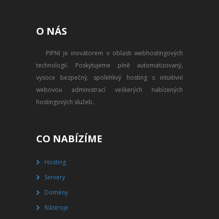
ODSTÁVKY A VÝPADKY
TECHNOLOGIE
O NÁS
PROVIZE A SLEVY
PIPNI je inovátorem v oblasti webhostingových
technologií. Poskytujeme plně automatizovaný,
PROBÍHAJÍCÍ AKCE
vysoce bezpečný, spolehlivý hosting s intuitivní
webovou administrací veškerých nabízených
PROPAGACE
hostingových služeb.
REFERENCE
CO NABÍZÍME
VŠEOBECNÉ PODMÍNKY
OCHRANA OSOBNÍCH ÚDAJŮ
Hosting
Servery
Domény
Nástroje