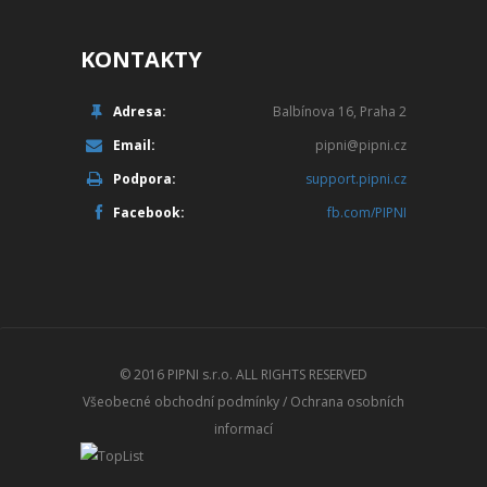
KONTAKTY
Adresa:
Balbínova 16, Praha 2
Email:
pipni@pipni.cz
Podpora:
support.pipni.cz
Facebook:
fb.com/PIPNI
© 2016
PIPNI s.r.o.
ALL RIGHTS RESERVED
Všeobecné obchodní podmínky
/
Ochrana osobních
informací