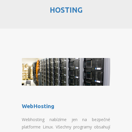
HOSTING
PŘEHLED WEBHOSTINGU
REGISTRACE WEBHOSTINGU
PŘEVOD NA PLACENÝ
WEBHOSTING
PŘEHLED RESELLERHOSTINGU
REGISTRACE RESELLHOSTINGU
PŘEHLED MULTIHOSTINGU
REGISTRACE MULTIHOSTINGU
WebHosting
PŘEHLED SSD WEBHOSTINGU
Webhosting nabízíme jen na bezpečné
REGISTRACE SSD WEBHOSTINGU
platforme Linux. Všechny programy obsahují