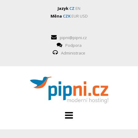
Jazyk
CZ
EN
Měna
CZK
EUR
USD
pipni@pipni.cz
Podpora
Administrace
HOSTING