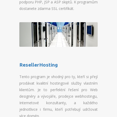
podporu PHP, JSP a ASP skiptů. K programům
PŘEVOD NA PLACENÝ SSD
dostanete zdarma SSL certifikát.
WEBHOSTING
PŘEHLED SSD MULTIHOSTINGU
REGISTRACE SSD MULTIHOSTINGU
SERVERY
PŘEHLED VPS
ResellerHosting
REGISTRACE VPS
Tento program je vhodný pro ty, kteří si přejí
PŘEHLED VIRTUALBOXU
prodávat kvalitní hostingové služby vlastním
klientům. Je to perfektní řešení pro Web
REGISTRACE VIRTUALBOXU
designéry a vývojáře, prodejce webhostingu,
Internetové konzultanty, a každého
PŘEHLED BLADESERVERU
jednotlivce i firmu, kteří potřebují udržovat
více domén.