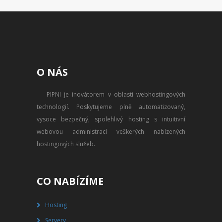
O NÁS
PIPNI je inovátorem v oblasti webhostingových
technologií. Poskytujeme plně automatizovaný,
vysoce bezpečný, spolehlivý hosting s intuitivní
webovou administrací veškerých nabízených
hostingových služeb.
CO NABÍZÍME
Hosting
Servery