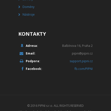
Domény
Nástroje
KONTAKTY
Adresa:
Balbínova 16, Praha 2
Email:
pipni@pipni.cz
Podpora:
support.pipni.cz
Facebook:
fb.com/PIPNI
© 2016
PIPNI s.r.o.
ALL RIGHTS RESERVED