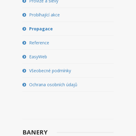
Provize a slevy
PŘEVOD NA PLACENÝ SSD
WEBHOSTING
Probíhající akce
PŘEHLED SSD MULTIHOSTINGU
Propagace
REGISTRACE SSD MULTIHOSTINGU
Reference
SERVERY
EasyWeb
PŘEHLED VPS
Všeobecné podmínky
REGISTRACE VPS
Ochrana osobních údajů
PŘEHLED VIRTUALBOXU
REGISTRACE VIRTUALBOXU
PŘEHLED BLADESERVERU
BANERY