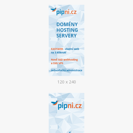
PHPFBADMIN
ADMINER
FORUM
MONITORING
FAQ
ADMINISTRACE
120 x 240
INFORMACE
KONTAKTY
NÁPOVĚDA
NOVINKY