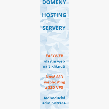
ODSTÁVKY A VÝPADKY
TECHNOLOGIE
PROVIZE A SLEVY
PROBÍHAJÍCÍ AKCE
PROPAGACE
REFERENCE
VŠEOBECNÉ PODMÍNKY
OCHRANA OSOBNÍCH ÚDAJŮ