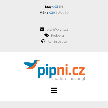
Jazyk
CZ
EN
Měna
CZK
EUR
USD
pipni@pipni.cz
Podpora
Administrace
HOSTING