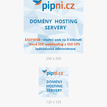
CENÍK DOMÉN
AKCE DOMÉN
NOVÉ DOMÉNY
ZMĚNY DOMÉN
NÁSTROJE
WEBMAIL
250 x 250
WEBFTP
STATISTIKY
PHPMYADMIN
PHPPGADMIN
125 x 125