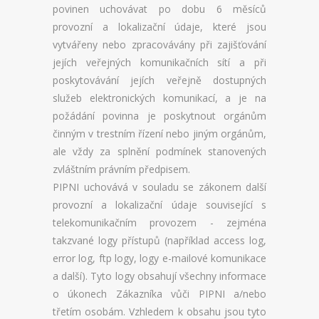
povinen uchovávat po dobu 6 měsíců
provozní a lokalizační údaje, které jsou
vytvářeny nebo zpracovávány při zajišťování
jejích veřejných komunikačních sítí a při
poskytovávání jejích veřejně dostupných
služeb elektronických komunikací, a je na
požádání povinna je poskytnout orgánům
činným v trestním řízení nebo jiným orgánům,
ale vždy za splnění podmínek stanovených
zvláštním právním předpisem.
PIPNI uchovává v souladu se zákonem další
provozní a lokalizační údaje související s
telekomunikačním provozem - zejména
takzvané logy přístupů (například access log,
error log, ftp logy, logy e-mailové komunikace
a další). Tyto logy obsahují všechny informace
o úkonech Zákazníka vůči PIPNI a/nebo
třetím osobám. Vzhledem k obsahu jsou tyto