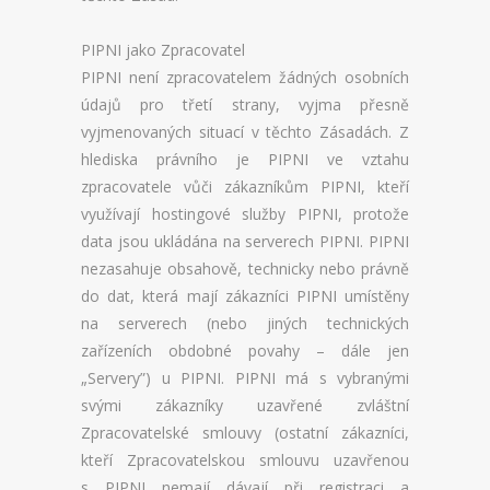
PIPNI jako Zpracovatel
PIPNI není zpracovatelem žádných osobních
údajů pro třetí strany, vyjma přesně
vyjmenovaných situací v těchto Zásadách. Z
hlediska právního je PIPNI ve vztahu
zpracovatele vůči zákazníkům PIPNI, kteří
využívají hostingové služby PIPNI, protože
data jsou ukládána na serverech PIPNI. PIPNI
nezasahuje obsahově, technicky nebo právně
do dat, která mají zákazníci PIPNI umístěny
na serverech (nebo jiných technických
zařízeních obdobné povahy – dále jen
„Servery”) u PIPNI. PIPNI má s vybranými
svými zákazníky uzavřené zvláštní
Zpracovatelské smlouvy (ostatní zákazníci,
kteří Zpracovatelskou smlouvu uzavřenou
s PIPNI nemají dávají při registraci a