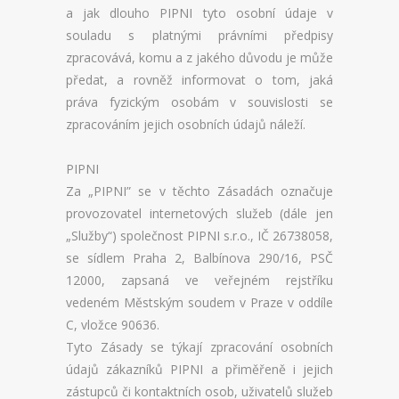
CENÍK DOMÉN
a jak dlouho PIPNI tyto osobní údaje v
souladu s platnými právními předpisy
AKCE DOMÉN
zpracovává, komu a z jakého důvodu je může
předat, a rovněž informovat o tom, jaká
NOVÉ DOMÉNY
práva fyzickým osobám v souvislosti se
zpracováním jejich osobních údajů náleží.
ZMĚNY DOMÉN
NÁSTROJE
PIPNI
Za „PIPNI” se v těchto Zásadách označuje
WEBMAIL
provozovatel internetových služeb (dále jen
„Služby“) společnost PIPNI s.r.o., IČ 26738058,
WEBFTP
se sídlem Praha 2, Balbínova 290/16, PSČ
12000, zapsaná ve veřejném rejstříku
STATISTIKY
vedeném Městským soudem v Praze v oddíle
C, vložce 90636.
PHPMYADMIN
Tyto Zásady se týkají zpracování osobních
PHPPGADMIN
údajů zákazníků PIPNI a přiměřeně i jejich
zástupců či kontaktních osob, uživatelů služeb