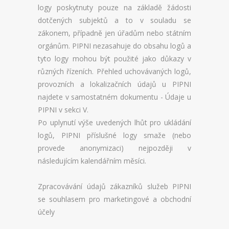
logy poskytnuty pouze na základě žádosti
dotčených subjektů a to v souladu se
zákonem, případně jen úřadům nebo státním
orgánům. PIPNI nezasahuje do obsahu logů a
tyto logy mohou být použité jako důkazy v
různých řízeních. Přehled uchovávaných logů,
provozních a lokalizačních údajů u PIPNI
najdete v samostatném dokumentu - Údaje u
PIPNI v sekci V.
Po uplynutí výše uvedených lhůt pro ukládání
logů, PIPNI příslušné logy smaže (nebo
provede anonymizaci) nejpozději v
následujícím kalendářním měsíci.
Zpracovávání údajů zákazníků služeb PIPNI
se souhlasem pro marketingové a obchodní
účely