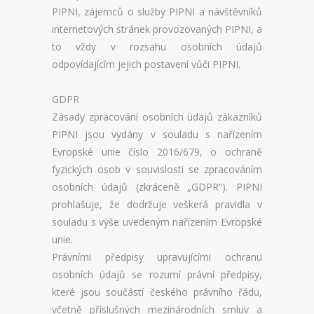
PHPFBADMIN
PIPNI, zájemců o služby PIPNI a návštěvníků
internetových stránek provozovaných PIPNI, a
ADMINER
to vždy v rozsahu osobních údajů
odpovídajícím jejich postavení vůči PIPNI.
FORUM
GDPR
MONITORING
Zásady zpracování osobních údajů zákazníků
FAQ
PIPNI jsou vydány v souladu s nařízením
Evropské unie číslo 2016/679, o ochraně
ADMINISTRACE
fyzických osob v souvislosti se zpracováním
osobních údajů (zkráceně „GDPR“). PIPNI
INFORMACE
prohlašuje, že dodržuje veškerá pravidla v
souladu s výše uvedeným nařízením Evropské
KONTAKTY
unie.
Právními předpisy upravujícími ochranu
NÁPOVĚDA
osobních údajů se rozumí právní předpisy,
NOVINKY
které jsou součástí českého právního řádu,
včetně příslušných mezinárodních smluv a