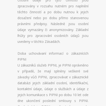
Osobní údaje pro tyto činnosti jsou
zpracovány v rozsahu nutném pro naplnění
těchto činností a po dobu nutnou k jejich
dosažení nebo po dobu přímo stanovenou
právními předpisy. Následně jsou osobní
údaje vymazány či anonymizovány. Základní
lhůty pro zpracování osobních údajů jsou
uvedeny v těchto Zásadách.
Doba uchovávaní informací o zákaznících
PIPNI
U zákazníků služeb PIPNI, je PIPNI oprávněno
v případě, že mají splněny veškeré své
závazky vůči PIPNI, zpracovávat v zákaznické
databázi jejich základní osobní, identifikační,
kontaktní údaje, údaje o službách a údaje z
jejich komunikace s PIPNI po dobu 10 let ode
dne ukončení poslední smlouvy s PIPNI.