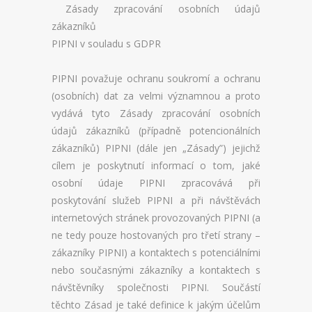
REGISTRACE BLADESERVERU
Zásady zpracování osobních údajů
zákazníků
PŘEHLED MICROSERVERU
PIPNI v souladu s GDPR
REGISTRACE MICROSERVERU
PIPNI považuje ochranu soukromí a ochranu
(osobních) dat za velmi významnou a proto
PŘEHLED SSD VPS
vydává tyto Zásady zpracování osobních
REGISTRACE SSD VPS
údajů zákazníků (případně potencionálních
zákazníků) PIPNI (dále jen „Zásady”) jejichž
PŘEHLED SSD VIRTUALBOXU
cílem je poskytnutí informací o tom, jaké
osobní údaje PIPNI zpracovává při
REGISTRACE SSD VIRTUALBOXU
poskytování služeb PIPNI a při návštěvách
internetových stránek provozovaných PIPNI (a
DOMÉNY
ne tedy pouze hostovaných pro třetí strany –
zákazníky PIPNI) a kontaktech s potenciálními
OVĚŘENÍ DOMÉNY
nebo současnými zákazníky a kontaktech s
REGISTRACE DOMÉNY
návštěvníky společnosti PIPNI. Součástí
těchto Zásad je také definice k jakým účelům