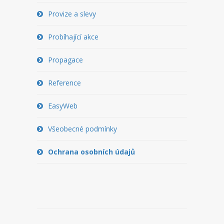
PŘEVOD NA PLACENÝ SSD
Provize a slevy
WEBHOSTING
Probíhající akce
PŘEHLED SSD MULTIHOSTINGU
Propagace
REGISTRACE SSD MULTIHOSTINGU
Reference
SERVERY
EasyWeb
PŘEHLED VPS
Všeobecné podmínky
REGISTRACE VPS
Ochrana osobních údajů
PŘEHLED VIRTUALBOXU
REGISTRACE VIRTUALBOXU
PŘEHLED BLADESERVERU