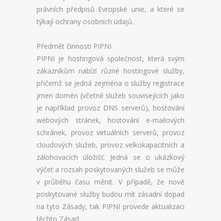
ODSTÁVKY A VÝPADKY
právních předpisů Evropské unie, a které se
týkají ochrany osobních údajů.
TECHNOLOGIE
Předmět činnosti PIPNI
PROVIZE A SLEVY
PIPNI je hostingová společnost, která svým
zákazníkům nabízí různé hostingové služby,
PROBÍHAJÍCÍ AKCE
přičemž se jedná zejména o služby registrace
PROPAGACE
jmen domén (včetně služeb souvisejících jako
je například provoz DNS serverů), hostování
REFERENCE
webových stránek, hostování e-mailových
schránek, provoz virtuálních serverů, provoz
VŠEOBECNÉ PODMÍNKY
cloudových služeb, provoz velkokapacitních a
zálohovacích úložišť. Jedná se o ukázkový
OCHRANA OSOBNÍCH ÚDAJŮ
výčet a rozsah poskytovaných služeb se může
v průběhu času měnit. V případě, že nově
poskytované služby budou mít zásadní dopad
na tyto Zásady, tak PIPNI provede aktualizaci
těchto Zásad.