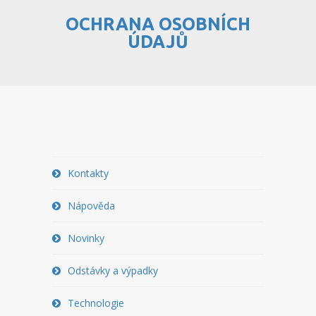
OCHRANA OSOBNÍCH
PŘEHLED WEBHOSTINGU
ÚDAJŮ
REGISTRACE WEBHOSTINGU
PŘEVOD NA PLACENÝ
WEBHOSTING
PŘEHLED RESELLERHOSTINGU
REGISTRACE RESELLHOSTINGU
Kontakty
PŘEHLED MULTIHOSTINGU
Nápověda
REGISTRACE MULTIHOSTINGU
Novinky
PŘEHLED SSD WEBHOSTINGU
Odstávky a výpadky
REGISTRACE SSD WEBHOSTINGU
Technologie