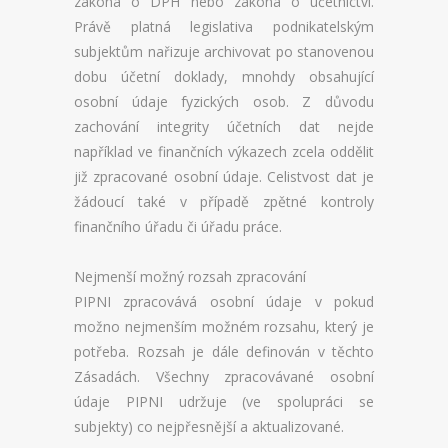
zákona o DPH nebo zákona o účetnictví.
Právě platná legislativa podnikatelským
subjektům nařizuje archivovat po stanovenou
dobu účetní doklady, mnohdy obsahující
osobní údaje fyzických osob. Z důvodu
zachování integrity účetních dat nejde
například ve finančních výkazech zcela oddělit
již zpracované osobní údaje. Celistvost dat je
žádoucí také v případě zpětné kontroly
finančního úřadu či úřadu práce.
Nejmenší možný rozsah zpracování
PIPNI zpracovává osobní údaje v pokud
možno nejmenším možném rozsahu, který je
potřeba. Rozsah je dále definován v těchto
Zásadách. Všechny zpracovávané osobní
údaje PIPNI udržuje (ve spolupráci se
subjekty) co nejpřesnější a aktualizované.