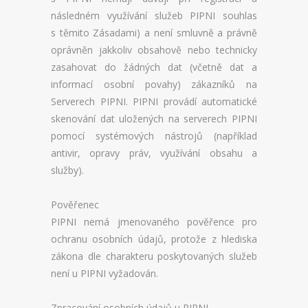
následném využívání služeb PIPNI souhlas
s těmito Zásadami) a není smluvně a právně
oprávněn jakkoliv obsahově nebo technicky
zasahovat do žádných dat (včetně dat a
informací osobní povahy) zákazníků na
Serverech PIPNI. PIPNI provádí automatické
skenování dat uložených na serverech PIPNI
pomocí systémových nástrojů (například
antivir, opravy práv, využívání obsahu a
služby).
Pověřenec
PIPNI nemá jmenovaného pověřence pro
ochranu osobních údajů, protože z hlediska
zákona dle charakteru poskytovaných služeb
není u PIPNI vyžadován.
Zpracování osobních údajů u PIPNI