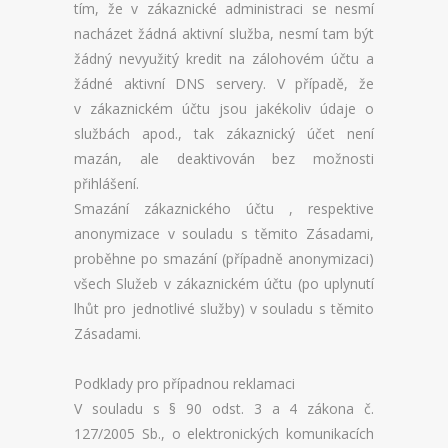
tím, že v zákaznické administraci se nesmí
nacházet žádná aktivní služba, nesmí tam být
žádný nevyužitý kredit na zálohovém účtu a
žádné aktivní DNS servery. V případě, že
v zákaznickém účtu jsou jakékoliv údaje o
službách apod., tak zákaznický účet není
mazán, ale deaktivován bez možnosti
přihlášení.
Smazání zákaznického účtu , respektive
anonymizace v souladu s těmito Zásadami,
proběhne po smazání (případně anonymizaci)
všech Služeb v zákaznickém účtu (po uplynutí
lhůt pro jednotlivé služby) v souladu s těmito
Zásadami.
Podklady pro případnou reklamaci
V souladu s § 90 odst. 3 a 4 zákona č.
127/2005 Sb., o elektronických komunikacích