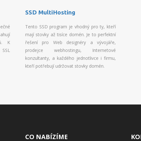
SSD MultiHosting
pečné
Tento SSD program je vhodný pro ty, kteří
ahují
mají stovky až tisíce domén. Je to perfektní
ů. K
řešení pro Web designéry a vývojáře,
 SSL
prodejce webhostingu, Internetové
konzultanty, a každého jednotlivce i firmu,
kteří potřebují udržovat stovky domén.
CO NABÍZÍME
KO