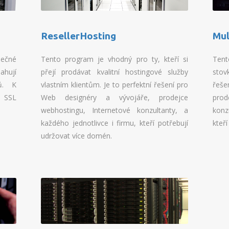
ResellerHosting
Mul
ečné
Tento program je vhodný pro ty, kteří si
Tent
ahují
přejí prodávat kvalitní hostingové služby
stov
ů. K
vlastním klientům. Je to perfektní řešení pro
řeše
 SSL
Web designéry a vývojáře, prodejce
pro
webhostingu, Internetové konzultanty, a
konz
každého jednotlivce i firmu, kteří potřebují
kteř
udržovat více domén.