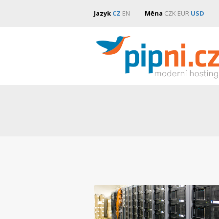
Jazyk
CZ
EN
Měna
CZK
EUR
USD