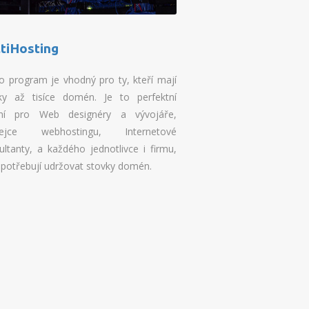
tiHosting
o program je vhodný pro ty, kteří mají
ky až tisíce domén. Je to perfektní
ní pro Web designéry a vývojáře,
dejce webhostingu, Internetové
ultanty, a každého jednotlivce i firmu,
í potřebují udržovat stovky domén.