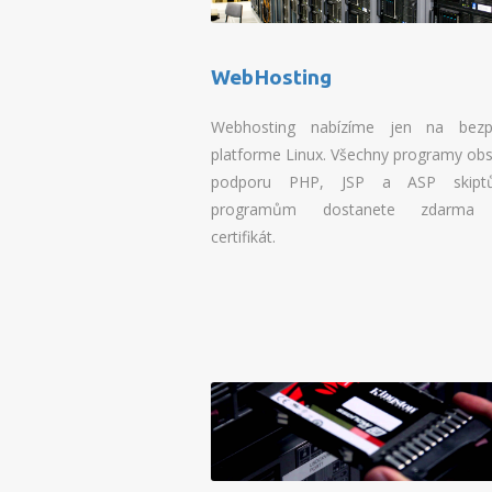
WebHosting
Webhosting nabízíme jen na bezp
platforme Linux. Všechny programy obs
podporu PHP, JSP a ASP skipt
programům dostanete zdarma
certifikát.