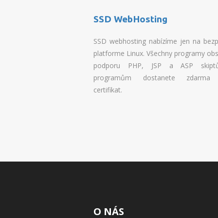
SSD WebHosting
SSD webhosting nabízíme jen na bez
platforme Linux. Všechny programy obs
podporu PHP, JSP a ASP skipt
programům dostanete zdarma
certifikat.
O NÁS