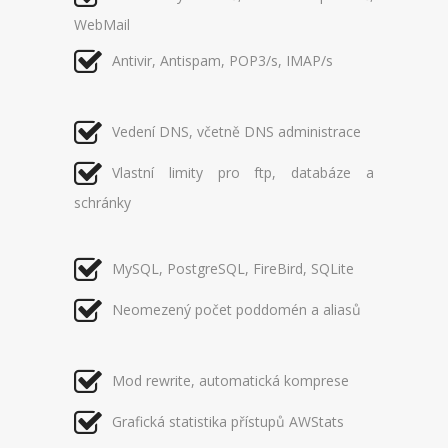
WebMail
Antivir, Antispam, POP3/s, IMAP/s
Vedení DNS, včetně DNS administrace
Vlastní limity pro ftp, databáze a
schránky
MySQL, PostgreSQL, FireBird, SQLite
Neomezený počet poddomén a aliasů
Mod rewrite, automatická komprese
Grafická statistika přístupů AWStats