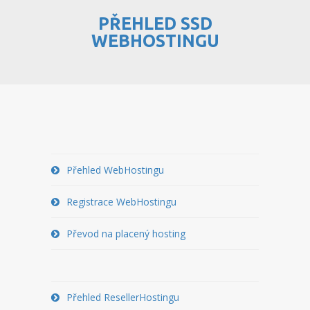
PŘEHLED SSD
PŘEHLED WEBHOSTINGU
WEBHOSTINGU
REGISTRACE WEBHOSTINGU
PŘEVOD NA PLACENÝ
WEBHOSTING
PŘEHLED RESELLERHOSTINGU
REGISTRACE RESELLHOSTINGU
Přehled WebHostingu
PŘEHLED MULTIHOSTINGU
Registrace WebHostingu
REGISTRACE MULTIHOSTINGU
Převod na placený hosting
PŘEHLED SSD WEBHOSTINGU
REGISTRACE SSD WEBHOSTINGU
Přehled ResellerHostingu