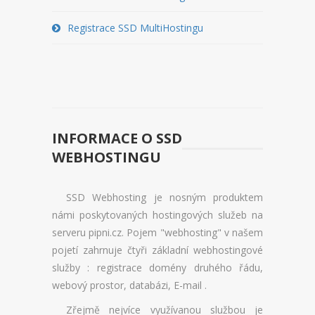
REGISTRACE BLADESERVERU
Registrace SSD MultiHostingu
PŘEHLED MICROSERVERU
REGISTRACE MICROSERVERU
PŘEHLED SSD VPS
REGISTRACE SSD VPS
INFORMACE O SSD
WEBHOSTINGU
PŘEHLED SSD VIRTUALBOXU
REGISTRACE SSD VIRTUALBOXU
SSD Webhosting je nosným produktem
námi poskytovaných hostingových služeb na
DOMÉNY
serveru pipni.cz. Pojem "webhosting" v našem
pojetí zahrnuje čtyři základní webhostingové
OVĚŘENÍ DOMÉNY
služby : registrace domény druhého řádu,
webový prostor, databázi, E-mail .
REGISTRACE DOMÉNY
Zřejmě nejvíce využívanou službou je