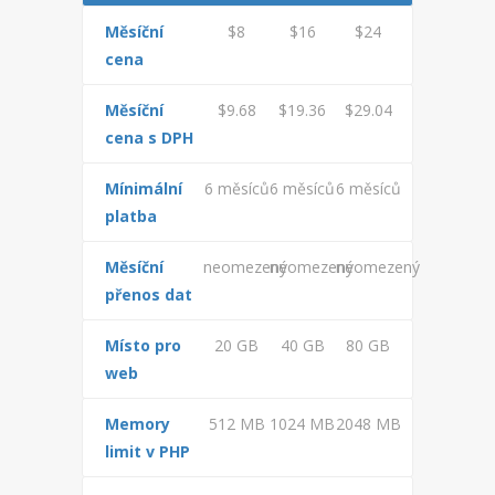
PHPFBADMIN
Měsíční
$8
$16
$24
ADMINER
cena
FORUM
Měsíční
$9.68
$19.36
$29.04
cena s DPH
MONITORING
Mínimální
6 měsíců
6 měsíců
6 měsíců
FAQ
platba
ADMINISTRACE
Měsíční
neomezený
neomezený
neomezený
přenos dat
INFORMACE
Místo pro
20 GB
40 GB
80 GB
KONTAKTY
web
NÁPOVĚDA
Memory
512 MB
1024 MB
2048 MB
limit v PHP
NOVINKY