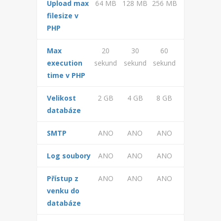
Upload max
64 MB
128 MB
256 MB
ODSTÁVKY A VÝPADKY
filesize v
TECHNOLOGIE
PHP
PROVIZE A SLEVY
Max
20
30
60
execution
sekund
sekund
sekund
PROBÍHAJÍCÍ AKCE
time v PHP
PROPAGACE
Velikost
2 GB
4 GB
8 GB
databáze
REFERENCE
SMTP
ANO
ANO
ANO
VŠEOBECNÉ PODMÍNKY
Log soubory
ANO
ANO
ANO
OCHRANA OSOBNÍCH ÚDAJŮ
Přístup z
ANO
ANO
ANO
venku do
databáze