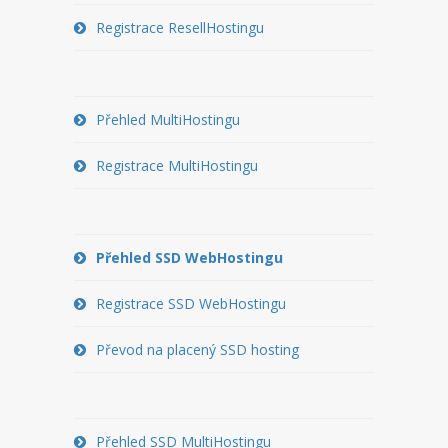
PŘEVOD NA PLACENÝ SSD
Registrace ResellHostingu
WEBHOSTING
PŘEHLED SSD MULTIHOSTINGU
Přehled MultiHostingu
REGISTRACE SSD MULTIHOSTINGU
Registrace MultiHostingu
SERVERY
PŘEHLED VPS
Přehled SSD WebHostingu
REGISTRACE VPS
Registrace SSD WebHostingu
PŘEHLED VIRTUALBOXU
Převod na placený SSD hosting
REGISTRACE VIRTUALBOXU
PŘEHLED BLADESERVERU
Přehled SSD MultiHostingu