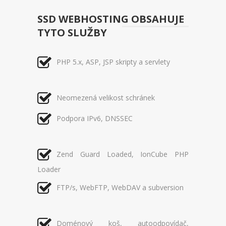
SSD WEBHOSTING OBSAHUJE
TYTO SLUŽBY
PHP 5.x, ASP, JSP skripty a servlety
Neomezená velikost schránek
Podpora IPv6, DNSSEC
Zend Guard Loaded, IonCube PHP
Loader
FTP/s, WebFTP, WebDAV a subversion
Doménový koš, autoodpovídač,