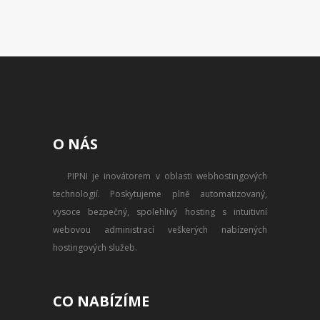
O NÁS
PIPNI je inovátorem v oblasti webhostingových
technologií. Poskytujeme plně automatizovaný,
vysoce bezpečný, spolehlivý hosting s intuitivní
webovou administrací veškerých nabízených
hostingových služeb.
CO NABÍZÍME