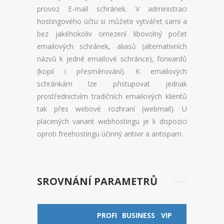
CENÍK DOMÉN
provoz E-mail schránek. V administraci
hostingového účtu si můžete vytvářet sami a
AKCE DOMÉN
bez jakéhokoliv omezení libovolný počet
emailových schránek, aliasů (alternativních
NOVÉ DOMÉNY
názvů k jedné emailové schránce), forwardů
ZMĚNY DOMÉN
(kopií i přesměrování). K emailových
schránkám lze přistupovat jednak
NÁSTROJE
prostřednictvím tradičních emailových klientů
tak přes webové rozhraní (webmail). U
WEBMAIL
placených variant webhostingu je k dispozici
oproti freehostingu účinný antivir a antispam.
WEBFTP
STATISTIKY
SROVNÁNÍ PARAMETRŮ
PHPMYADMIN
PHPPGADMIN
PROFI
BUSINESS
VIP