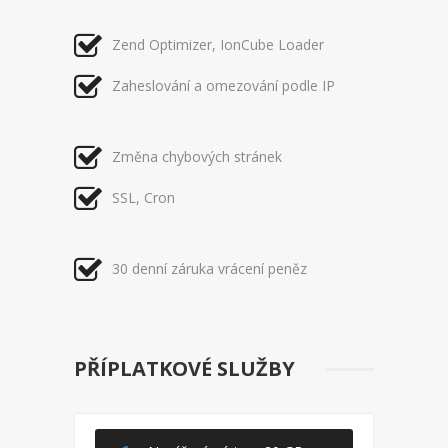
Zend Optimizer, IonCube Loader
Zaheslování a omezování podle IP
Změna chybových stránek
SSL, Cron
30 denní záruka vrácení peněz
PŘÍPLATKOVÉ SLUŽBY