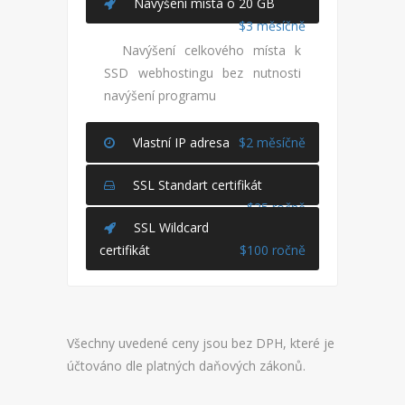
Navýšení místa o 20 GB
$3 měsíčně
Navýšení celkového místa k
SSD webhostingu bez nutnosti
navýšení programu
Vlastní IP adresa
$2 měsíčně
SSL Standart certifikát
$25 ročně
SSL Wildcard
certifikát
$100 ročně
Všechny uvedené ceny jsou bez DPH, které je
účtováno dle platných daňových zákonů.