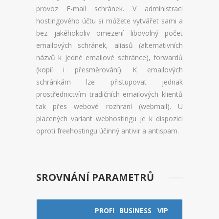
CENÍK DOMÉN
provoz E-mail schránek. V administraci
hostingového účtu si můžete vytvářet sami a
AKCE DOMÉN
bez jakéhokoliv omezení libovolný počet
emailových schránek, aliasů (alternativních
NOVÉ DOMÉNY
názvů k jedné emailové schránce), forwardů
ZMĚNY DOMÉN
(kopií i přesměrování). K emailových
schránkám lze přistupovat jednak
NÁSTROJE
prostřednictvím tradičních emailových klientů
tak přes webové rozhraní (webmail). U
WEBMAIL
placených variant webhostingu je k dispozici
oproti freehostingu účinný antivir a antispam.
WEBFTP
STATISTIKY
SROVNÁNÍ PARAMETRŮ
PHPMYADMIN
PHPPGADMIN
PROFI
BUSINESS
VIP