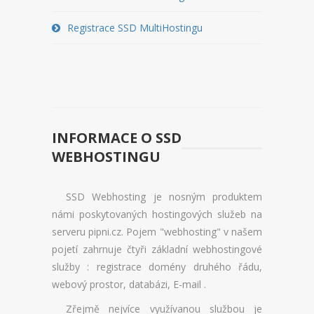
REGISTRACE BLADESERVERU
Registrace SSD MultiHostingu
PŘEHLED MICROSERVERU
REGISTRACE MICROSERVERU
PŘEHLED SSD VPS
REGISTRACE SSD VPS
INFORMACE O SSD
WEBHOSTINGU
PŘEHLED SSD VIRTUALBOXU
REGISTRACE SSD VIRTUALBOXU
SSD Webhosting je nosným produktem
námi poskytovaných hostingových služeb na
DOMÉNY
serveru pipni.cz. Pojem "webhosting" v našem
pojetí zahrnuje čtyři základní webhostingové
OVĚŘENÍ DOMÉNY
služby : registrace domény druhého řádu,
webový prostor, databázi, E-mail .
REGISTRACE DOMÉNY
Zřejmě nejvíce využívanou službou je