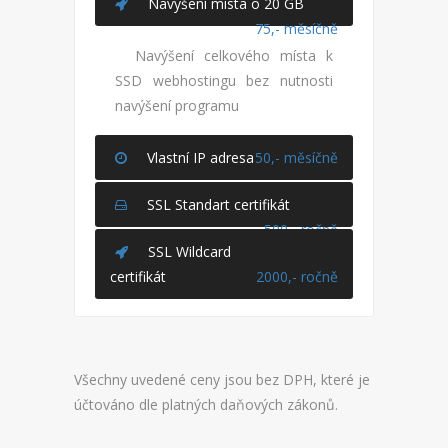
Navýšení místa o 20 GB
75,- měsíčně
Navýšení celkového místa k
SSD webhostingu bez nutnosti
navýšení programu
Vlastní IP adresa
50,- měsíčně
SSL Standart certifikát
500,- ročně
SSL Wildcard
certifikát
2000,- ročně
Všechny uvedené ceny jsou bez DPH, které je
účtováno dle platných daňových zákonů.