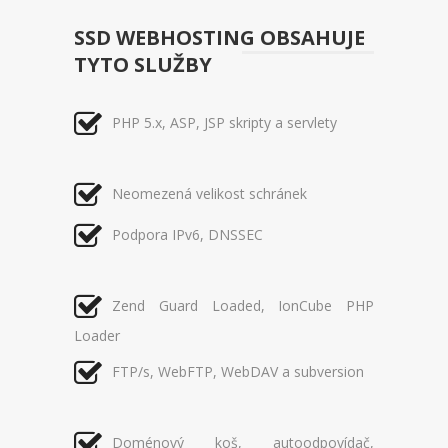
SSD WEBHOSTING OBSAHUJE
TYTO SLUŽBY
PHP 5.x, ASP, JSP skripty a servlety
Neomezená velikost schránek
Podpora IPv6, DNSSEC
Zend Guard Loaded, IonCube PHP
Loader
FTP/s, WebFTP, WebDAV a subversion
Doménový koš, autoodpovídač,