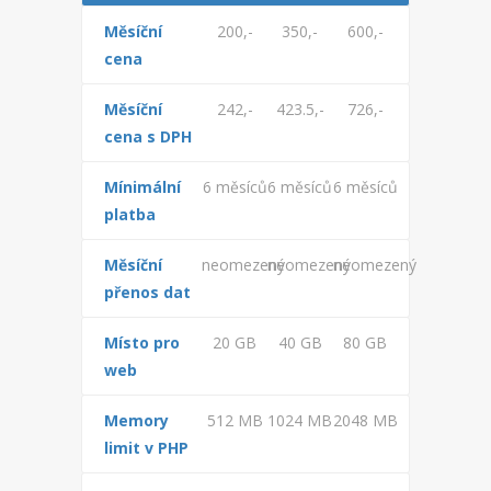
PHPFBADMIN
Měsíční
200,-
350,-
600,-
ADMINER
cena
FORUM
Měsíční
242,-
423.5,-
726,-
cena s DPH
MONITORING
Mínimální
6 měsíců
6 měsíců
6 měsíců
FAQ
platba
ADMINISTRACE
Měsíční
neomezený
neomezený
neomezený
přenos dat
INFORMACE
Místo pro
20 GB
40 GB
80 GB
KONTAKTY
web
NÁPOVĚDA
Memory
512 MB
1024 MB
2048 MB
limit v PHP
NOVINKY