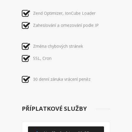
Zend Optimizer, IonCube Loader
Zaheslování a omezování podle IP
Změna chybových stránek
SSL, Cron
30 denní záruka vrácení peněz
PŘÍPLATKOVÉ SLUŽBY