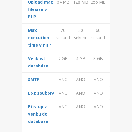
Upload max
64 MB
128 MB
256 MB
ODSTÁVKY A VÝPADKY
filesize v
TECHNOLOGIE
PHP
PROVIZE A SLEVY
Max
20
30
60
execution
sekund
sekund
sekund
PROBÍHAJÍCÍ AKCE
time v PHP
PROPAGACE
Velikost
2 GB
4 GB
8 GB
databáze
REFERENCE
SMTP
ANO
ANO
ANO
VŠEOBECNÉ PODMÍNKY
Log soubory
ANO
ANO
ANO
OCHRANA OSOBNÍCH ÚDAJŮ
Přístup z
ANO
ANO
ANO
venku do
databáze