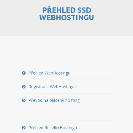
PŘEHLED SSD
PŘEHLED WEBHOSTINGU
WEBHOSTINGU
REGISTRACE WEBHOSTINGU
PŘEVOD NA PLACENÝ
WEBHOSTING
PŘEHLED RESELLERHOSTINGU
REGISTRACE RESELLHOSTINGU
Přehled WebHostingu
PŘEHLED MULTIHOSTINGU
Registrace WebHostingu
REGISTRACE MULTIHOSTINGU
Převod na placený hosting
PŘEHLED SSD WEBHOSTINGU
REGISTRACE SSD WEBHOSTINGU
Přehled ResellerHostingu