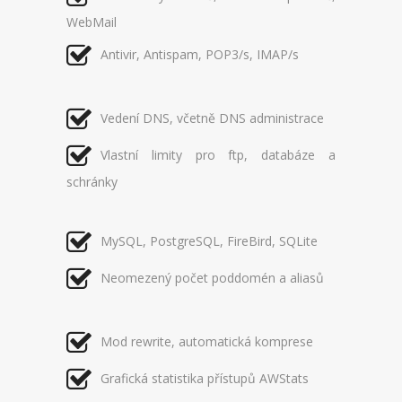
WebMail
Antivir, Antispam, POP3/s, IMAP/s
Vedení DNS, včetně DNS administrace
Vlastní limity pro ftp, databáze a
schránky
MySQL, PostgreSQL, FireBird, SQLite
Neomezený počet poddomén a aliasů
Mod rewrite, automatická komprese
Grafická statistika přístupů AWStats