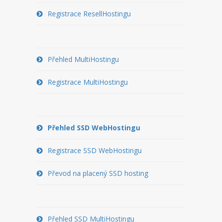
PŘEVOD NA PLACENÝ SSD
Registrace ResellHostingu
WEBHOSTING
PŘEHLED SSD MULTIHOSTINGU
Přehled MultiHostingu
REGISTRACE SSD MULTIHOSTINGU
Registrace MultiHostingu
SERVERY
PŘEHLED VPS
Přehled SSD WebHostingu
REGISTRACE VPS
Registrace SSD WebHostingu
PŘEHLED VIRTUALBOXU
Převod na placený SSD hosting
REGISTRACE VIRTUALBOXU
PŘEHLED BLADESERVERU
Přehled SSD MultiHostingu