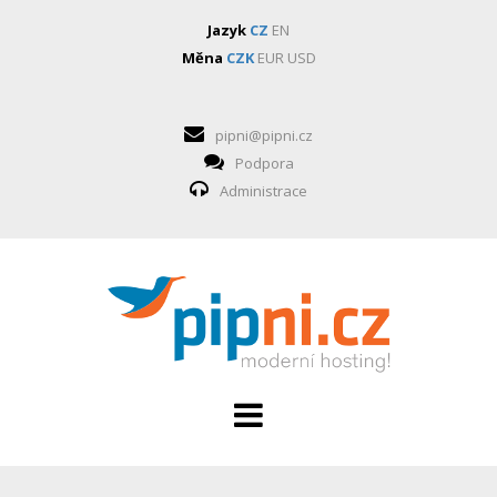
Jazyk
CZ
EN
Měna
CZK
EUR
USD
pipni@pipni.cz
Podpora
Administrace
HOSTING