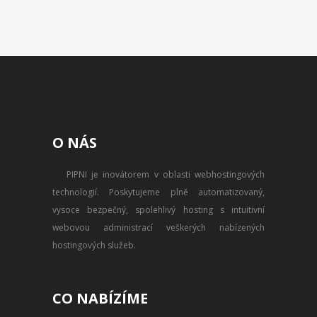
O NÁS
PIPNI je inovátorem v oblasti webhostingových
technologií. Poskytujeme plně automatizovaný,
vysoce bezpečný, spolehlivý hosting s intuitivní
webovou administrací veškerých nabízených
hostingových služeb.
CO NABÍZÍME