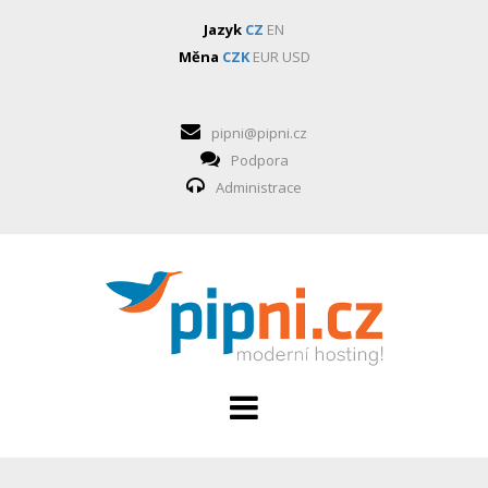
Jazyk
CZ
EN
Měna
CZK
EUR
USD
pipni@pipni.cz
Podpora
Administrace
HOSTING