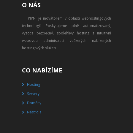
O NÁS
PŘEVOD NA PLACENÝ SSD
WEBHOSTING
PIPNI je inovátorem v oblasti webhostingových
technologií. Poskytujeme plně automatizovaný,
PŘEHLED SSD MULTIHOSTINGU
vysoce bezpečný, spolehlivý hosting s intuitivní
REGISTRACE SSD MULTIHOSTINGU
webovou administrací veškerých nabízených
hostingových služeb.
SERVERY
PŘEHLED VPS
CO NABÍZÍME
REGISTRACE VPS
Hosting
Servery
PŘEHLED VIRTUALBOXU
Domény
REGISTRACE VIRTUALBOXU
Nástroje
PŘEHLED BLADESERVERU