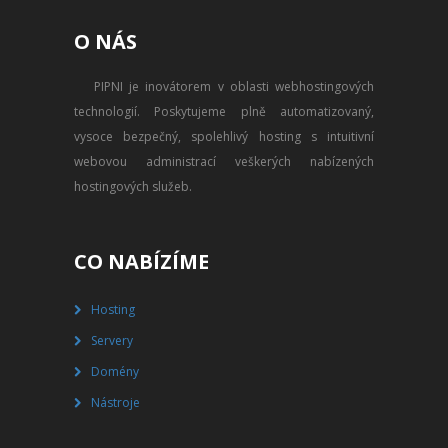
PŘEVOD NA PLACENÝ SSD
O NÁS
WEBHOSTING
PIPNI je inovátorem v oblasti webhostingových
PŘEHLED SSD MULTIHOSTINGU
technologií. Poskytujeme plně automatizovaný,
REGISTRACE SSD MULTIHOSTINGU
vysoce bezpečný, spolehlivý hosting s intuitivní
webovou administrací veškerých nabízených
SERVERY
hostingových služeb.
PŘEHLED VPS
CO NABÍZÍME
REGISTRACE VPS
Hosting
PŘEHLED VIRTUALBOXU
Servery
REGISTRACE VIRTUALBOXU
Domény
Nástroje
PŘEHLED BLADESERVERU