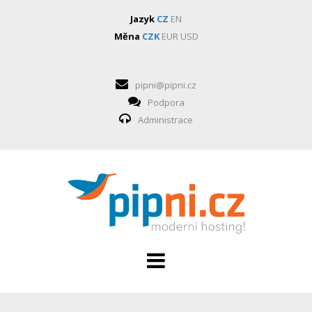
Jazyk
CZ
EN
Měna
CZK
EUR
USD
pipni@pipni.cz
Podpora
Administrace
HOSTING