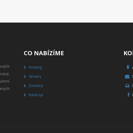
CO NABÍZÍME
KO
gových
Hosting
vaný,
Servery
itivní
Domény
ených
Nástroje