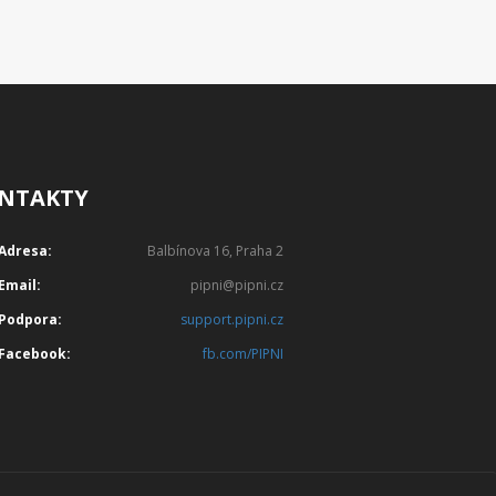
NTAKTY
Adresa:
Balbínova 16, Praha 2
Email:
pipni@pipni.cz
Podpora:
support.pipni.cz
Facebook:
fb.com/PIPNI