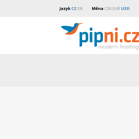
Jazyk
CZ
EN
Měna
CZK
EUR
USD