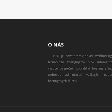
O NÁS
PIPNI je inovátorem v oblasti webhostin
technologií. Poskytujeme plně automatizo
vysoce bezpečný, spolehlivý hosting s intu
webovou administrací veškerých nabíz
hostingových služeb.