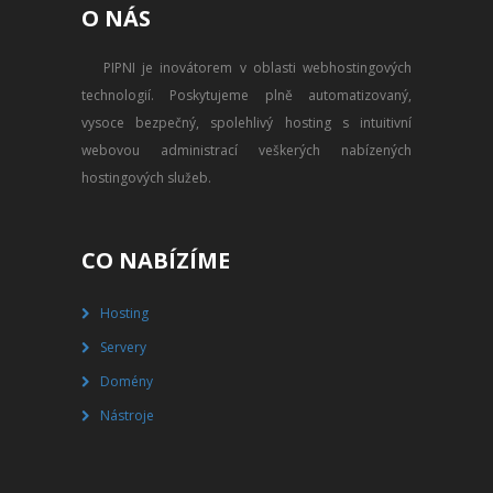
O NÁS
PŘEVOD NA PLACENÝ SSD
WEBHOSTING
PIPNI je inovátorem v oblasti webhostingových
technologií. Poskytujeme plně automatizovaný,
PŘEHLED SSD MULTIHOSTINGU
vysoce bezpečný, spolehlivý hosting s intuitivní
REGISTRACE SSD MULTIHOSTINGU
webovou administrací veškerých nabízených
hostingových služeb.
SERVERY
PŘEHLED VPS
CO NABÍZÍME
REGISTRACE VPS
Hosting
Servery
PŘEHLED VIRTUALBOXU
Domény
REGISTRACE VIRTUALBOXU
Nástroje
PŘEHLED BLADESERVERU