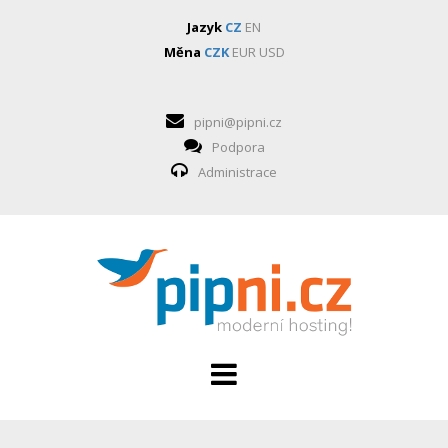
Jazyk
CZ
EN
Měna
CZK
EUR
USD
pipni@pipni.cz
Podpora
Administrace
HOSTING