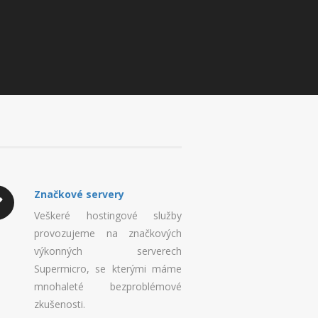
Značkové servery
Veškeré hostingové služby
provozujeme na značkových
výkonných serverech
Supermicro, se kterými máme
mnohaleté bezproblémové
zkušenosti.