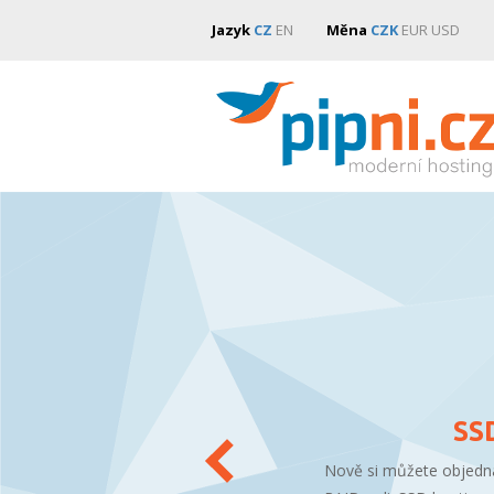
Jazyk
CZ
EN
Měna
CZK
EUR
USD
SS
Nově si můžete objedna