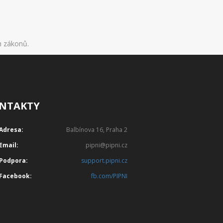
h zákonů.
NTAKTY
Adresa:
Balbínova 16, Praha 2
Email:
pipni@pipni.cz
Podpora:
support.pipni.cz
Facebook:
fb.com/PIPNI