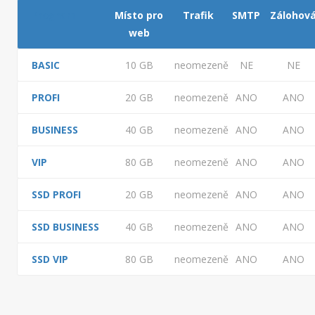
Program
Místo pro
Trafik
SMTP
Zálohová
web
BASIC
10 GB
neomezeně
NE
NE
PROFI
20 GB
neomezeně
ANO
ANO
BUSINESS
40 GB
neomezeně
ANO
ANO
VIP
80 GB
neomezeně
ANO
ANO
SSD PROFI
20 GB
neomezeně
ANO
ANO
SSD BUSINESS
40 GB
neomezeně
ANO
ANO
SSD VIP
80 GB
neomezeně
ANO
ANO