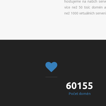
hostujeme na našich serv
více než 50 tisíc domén a
než 1000 virtuálních server
60155
Počet domén