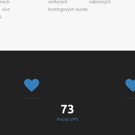
erech
veškerých nabízených
 více
hostingových služeb.
ů.
73
Počet VPS