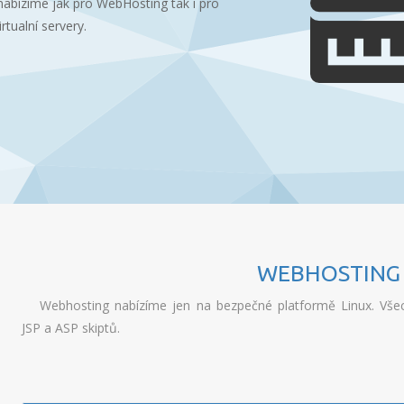
nabízime jak pro WebHosting tak i pro
irtualní servery.
WEBHOSTING
Webhosting nabízíme jen na bezpečné platformě Linux. Vš
JSP a ASP skiptů.