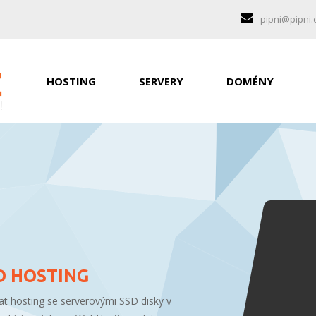
pipni@pipni.
HOSTING
SERVERY
DOMÉNY
D HOSTING
t hosting se serverovými SSD disky v