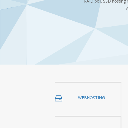
RAID poli. SSD hosting 
v
WEBHOSTING