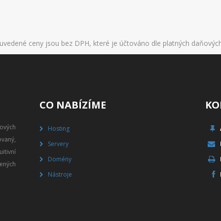
uvedené ceny jsou bez DPH, které je účtováno dle platných daňovýc
CO NABÍZÍME
KO
gových
Hosting
vaný,
Servery
itivní
Domény
ených
Nástroje