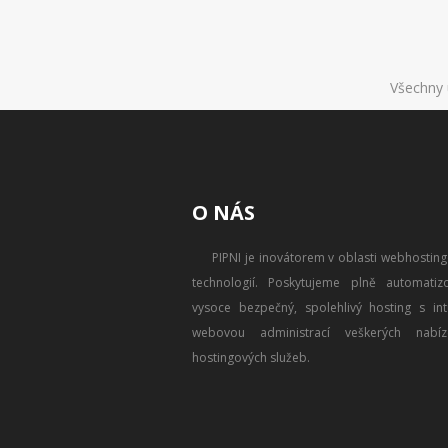
Všechny 
O NÁS
PIPNI je inovátorem v oblasti webhostin
technologií. Poskytujeme plně automatizo
vysoce bezpečný, spolehlivý hosting s intu
webovou administrací veškerých nabíz
hostingových služeb.