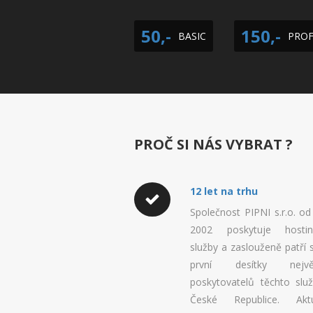
50,-
150,-
BASIC
PROF
PROČ SI NÁS VYBRAT ?
12 let na trhu
Společnost PIPNI s.r.o. od
2002 poskytuje hostin
služby a zaslouženě patří 
první desítky největ
poskytovatelů těchto slu
České Republice. Aktu