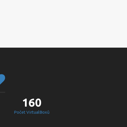
160
Počet VirtualBoxů