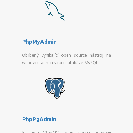
PRICES OF DOMAINS
DOMAIN PROMOS
NEW DOMAINS
PhpMyAdmin
CHANGING DOMAINS
Oblíbený vynikající open source nástroj na
TOOLS
webovou administraci databáze MySQL.
WEBMAIL
WEBFTP
STATISTICS
PHPMYADMIN
PhpPgAdmin
PHPPGADMIN
Je nejrozšířenější open source webový