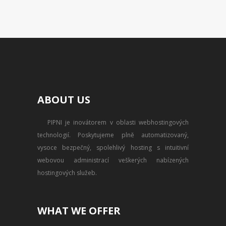
ABOUT US
PIPNI je inovátorem v oblasti webhostingových
technologií. Poskytujeme plně automatizovaný,
vysoce bezpečný, spolehlivý hosting s intuitivní
webovou administrací veškerých nabízených
hostingových služeb.
WHAT WE OFFER