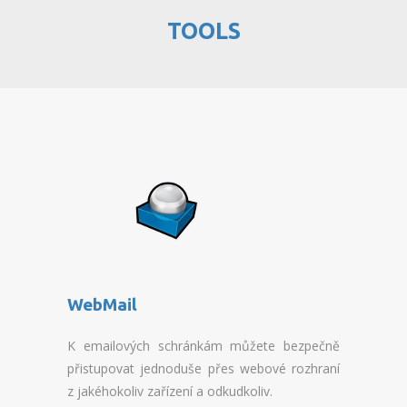
TOOLS
OVERVIEW WEBHOSTING
REGISTRATION WEBHOSTINGU
TRANSFER TO PAID WEBHOSTING
OVERVIEW RESELLERHOSTING
REGISTRATION RESELLHOSTING
OVERVIEW MULTIHOSTING
REGISTRATION MULTIHOSTING
WebMail
OVERVIEW SSD WEBHOSTING
K emailových schránkám můžete bezpečně
REGISTRATION SSD WEBHOSTING
přistupovat jednoduše přes webové rozhraní
z jakéhokoliv zařízení a odkudkoliv.
TRANSFER TO PAID SSD