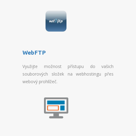
WEBHOSTING
OVERVIEW SSD MULTIHOSTING
REGISTRATION SSD
MULTIHOSTING
WebFTP
SERVERS
Využijte možnost přístupu do vašich
OVERVIEW VPS
souborových složek na webhostingu přes
webový prohlížeč.
REGISTRATION VPS
OVERVIEW VIRTUALBOX
REGISTRATION VIRTUALBOX
OVERVIEW SSD VPS