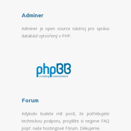
OUTAGES AND DOWNTIME
Adminer
TECHNOLOGY
Adminer je open source nástroj pro správu
PROVISIONS AND SALES
databází vytvořený v PHP.
RUNNING ACTIONS
PROPAGATION
REFERENCES
TERMS & CONDITIONS
PRIVACY POLICY
Forum
Kdykoliv budete mít pocit, že potřebujete
technickou podporu, projděte si nejprve FAQ
popř. naše hostingové Fórum. Děkujeme.