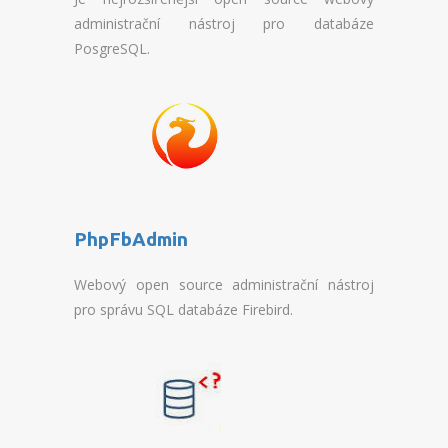
PHPFBADMIN
administrační nástroj pro databáze
PosgreSQL.
ADMINER
FORUM
MONITORING
FAQ
ADMINISTRATION
PhpFbAdmin
INFORMATION
Webový open source administrační nástroj
pro správu SQL databáze Firebird.
CONTACTS
HELP
NEWS